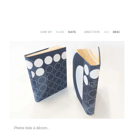
SORT BY:
NAME
DATE
DIRECTION:
ASC
DESC
Pleine toile à décors...